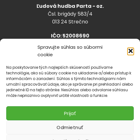
Ľudová hudba Parta - oz.
Čsl. brigády 583/4
013 24 Strečno
IČO: 52008690
Spravujte súhlas so súbormi
cookie
info@lhparta.sk
+421918 530 888
Na poskytovanie tých najlepších skúseností používame
technológie, ako sú súbory cookie na ukladanie a/alebo prístup k
informáciám o zariadení. Súhlas s týmito technológiami nám
umožní spracovávať údaje, ako je správanie pri prehliadaní alebo
jedinečné ID na tejto stránke. Nesúhlas alebo odvolanie súhlasu
Cookies
môže nepriaznivo ovplyvniť určité vlastnosti a funkcie.
Prijať
Odmietnuť