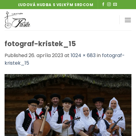
Skip
ĽUDOVÁ HUDBA S VEĽKÝM SRDCOM
to
content
fotograf-kristek_15
Published
26. apríla 2023
at
1024 × 683
in
fotograf-
kristek_15