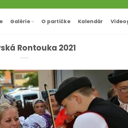
te
Galérie
O partičke
Kalendár
Video
ská Rontouka 2021